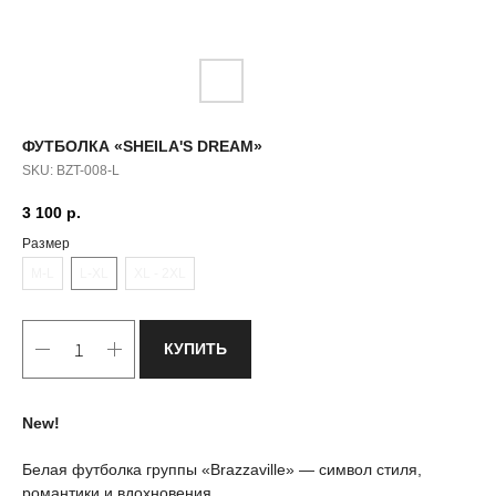
ФУТБОЛКА «SHEILA'S DREAM»
SKU:
ВZT-008-L
3 100
р.
Размер
M-L
L-XL
XL - 2XL
КУПИТЬ
New!
Белая футболка группы «Brazzaville» — символ стиля,
романтики и вдохновения.