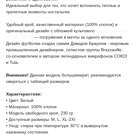
Идеальный выбор для тех, кто хочет вспомнить теплые и
трепетные моменты ностальгии.
Удобный крой, качественный материал (100% хлопок) и
оригинальный дизайн с обложкой культового
альбома Sheila's
Dream (2020)
— погружение в мечты за одного мгновение.
Дизайн футболки создан самим Дэвидом Брауном - мировым
промышленным дизайнером, солистом группы Brazzaville,
со-основателем и автором легендарных микрофонов СОЮЗ
и Tula.
Внимание!
Данная модель большемерит, рекомендуется
сверяться с таблицей размеров.
Характеристики:
• Цвет: Белый
• Материал: 100% хлопок
• Модель свободного кроя, 230 гр.
• Доступные размеры: M, L, XL-2Xl
• Уход: стирка при температуре 30°C в вывернутом
наизнанку состоянии.