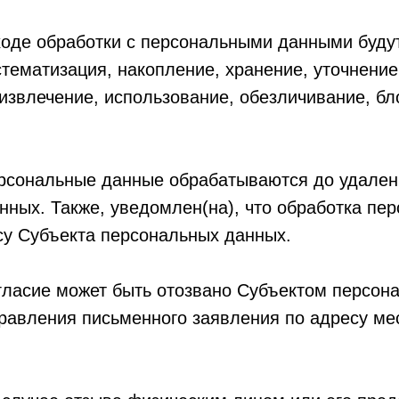
в ходе обработки с персональными данными бу
истематизация, накопление, хранение, уточнени
извлечение, использование, обезличивание, бл
персональные данные обрабатываются до удален
нных. Также, уведомлен(на), что обработка пе
су Субъекта персональных данных.
огласие может быть отозвано Субъектом персон
равления письменного заявления по адресу м