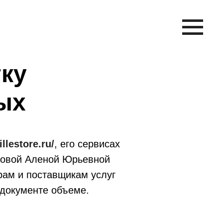
тку
ых
illestore.ru/
, его сервисах
Еновой Аленой Юрьевной
рам и поставщикам услуг
 документе объеме.